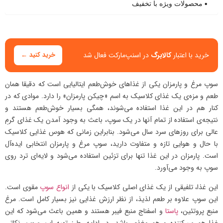
محصولات ویژه با تخفیف
خرید با اعتبار
کالابرگ
در اسنپ‌مارکت فعال شد
خرید کنید ←
سوپ مرغ و پارمزان یکی از غذاهای خوش‌طعم ایتالیایی است که دقیقا همان
طعم و مزه‌ی یک غذای کلاسیک به اسم «چیکن پارمزان» را دارد. موادی که در
کنار هم در این غذا استفاده می‌شوند، همگی بسیار خوش‌طعم هستند و
نتیجه‌ی استفاده از تمام آنها در یک سوپ، باعث به وجود آمدن یک غذای گرمِ
عالی برای روزهای سرد سال می‌شود. بنابراین زمانی که هوس غذایی کلاسیک
با حال و هوایی تازه و متفاوت دارید، سوپ مرغ و پارمزان انتخابی ایده‌آل
است. پارمزان در این غذا تنها برای تزئین استفاده می‌شود و لایه‌ای ترد روی
سوپ به وجود می‌آورد.
این غذا، تلفیقی از یک غذای اصلی کلاسیک با یکی از
انواع سوپ
مقوی است.
این سوپ علاوه بر طعم لذیذ، از نظر ارزش غذایی نیز بسیار کامل است. مرغ
منبع پروتئین،
پاستا
و اسفناج منبع فیبر هستند و همین باعث می‌شود که این
غذا هم سیرکننده و هم مغذی باشد. در ادامه، طرز تهیه این سوپ، نکاتی