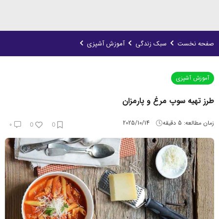
صفحه نخست
سبک زندگی
آموزش آشپزی
آموزش آشپزی
طرز تهیه سوپ مرغ و پارمزان
زمان مطالعه:
5
دقیقه
2025/10/14
۰
0
0