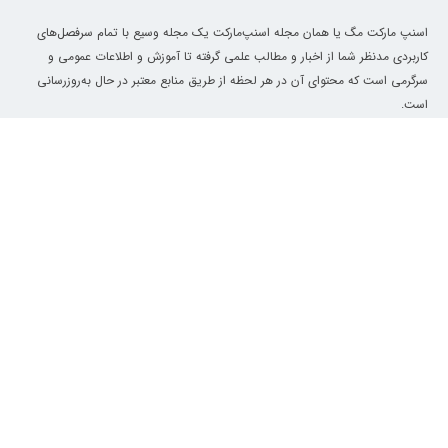
اسنپ مارکت مگ یا همان مجله اسنپ‌مارکت یک مجله وسیع با تمام سرفصل‌های
کاربردی مدنظر شما از اخبار و مطالب علمی گرفته تا آموزش و اطلاعات عمومی و
سرگرمی است که محتوای آن در هر لحظه از طریق منابع معتبر در حال به‌روزرسانی
است.
معرفی
دسترسی سریع
۵۰ هزار تومان تخفیف اولین خرید
درباره ما
سبک زندگی
🛒
فقط از سوپرمارکت اسنپ
کد تخفیف اسنپ‌مارکت
آموزش آشپزی
اسنپ بارکد
غذا چی درست کنم؟
ACQ50
کپی
کد تخفیف
کالابرگ
رژیم و تغذیه
←
سایر خدمات اسنپ‌مارکت
کارت هدیه سازمانی اسنپ
ثبت نام فروشگاه در اسنپ اکسپرس
سوپرمارکت نزدیک من