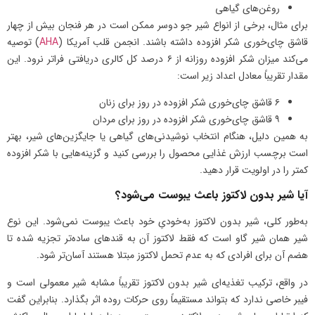
روغن‌های گیاهی
برای مثال، برخی از انواع شیر جو دوسر ممکن است در هر فنجان بیش از چهار
قاشق چای‌خوری شکر افزوده داشته باشند. انجمن قلب آمریکا (
AHA
) توصیه
می‌کند میزان شکر افزوده روزانه از ۶ درصد کل کالری دریافتی فراتر نرود. این
مقدار تقریباً معادل اعداد زیر است:
۶ قاشق چای‌خوری شکر افزوده در روز برای زنان
۹ قاشق چای‌خوری شکر افزوده در روز برای مردان
به همین دلیل، هنگام انتخاب نوشیدنی‌های گیاهی یا جایگزین‌های شیر، بهتر
است برچسب ارزش غذایی محصول را بررسی کنید و گزینه‌هایی با شکر افزوده
کمتر را در اولویت قرار دهید.
آیا شیر بدون لاکتوز باعث یبوست می‌شود؟
به‌طور کلی، شیر بدون لاکتوز به‌خودیِ خود باعث یبوست نمی‌شود. این نوع
شیر همان شیر گاو است که فقط لاکتوز آن به قندهای ساده‌تر تجزیه شده تا
هضم آن برای افرادی که به عدم تحمل لاکتوز مبتلا هستند آسان‌تر شود.
در واقع، ترکیب تغذیه‌ای شیر بدون لاکتوز تقریباً مشابه شیر معمولی است و
فیبر خاصی ندارد که بتواند مستقیماً روی حرکات روده اثر بگذارد. بنابراین گفت