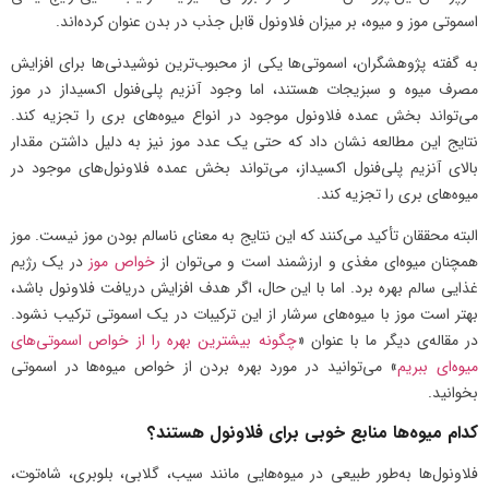
اسموتی موز و میوه، بر میزان فلاونول قابل جذب در بدن عنوان کرده‌اند.
به گفته پژوهشگران، اسموتی‌ها یکی از محبوب‌ترین نوشیدنی‌ها برای افزایش
مصرف میوه و سبزیجات هستند، اما وجود آنزیم پلی‌فنول اکسیداز در موز
می‌تواند بخش عمده فلاونول موجود در انواع میوه‌های بری را تجزیه کند.
نتایج این مطالعه نشان داد که حتی یک عدد موز نیز به دلیل داشتن مقدار
بالای آنزیم پلی‌فنول اکسیداز، می‌تواند بخش عمده فلاونول‌های موجود در
میوه‌های بری را تجزیه کند.
البته محققان تأکید می‌کنند که این نتایج به معنای ناسالم بودن موز نیست. موز
همچنان میوه‌ای مغذی و ارزشمند است و می‌توان از
خواص موز
در یک رژیم
غذایی سالم بهره برد. اما با این حال، اگر هدف افزایش دریافت فلاونول باشد،
بهتر است موز با میوه‌های سرشار از این ترکیبات در یک اسموتی ترکیب نشود.
در مقاله‌ی دیگر ما با عنوان «
چگونه بیشترین بهره را از خواص اسموتی‌های
میوه‌ای ببریم
» می‌توانید در مورد بهره بردن از خواص میوه‌ها در اسموتی
بخوانید.
کدام میوه‌ها منابع خوبی برای فلاونول هستند؟
فلاونول‌ها به‌طور طبیعی در میوه‌هایی مانند سیب، گلابی، بلوبری، شاه‌توت،