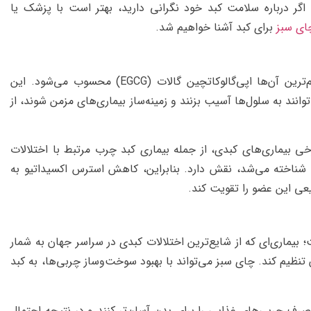
اگر درباره سلامت کبد خود نگرانی دارید، بهتر است با پزشک یا
ی سبز
برای کبد آشنا خواهیم شد.
چای سبز سرشار از آنتی‌اکسیدان‌هایی به نام کاتچین است که مهم‌ترین آن‌ها اپی‌گالوکاتچین گالات (EGCG) محسوب می‌شود. این
توانند به سلول‌ها آسیب بزنند و زمینه‌ساز بیماری‌های مزمن شوند، از
 بیماری‌های کبدی، از جمله بیماری کبد چرب مرتبط با اختلالات
ابولیک (MASLD) که پیش‌تر با نام کبد چرب غیرالکلی (NAFLD) شناخته می‌شد، نقش دارد. بنابراین، کاهش استرس اکسیداتیو به
عی این عضو را تقویت کند.
ی در کبد یکی از مهم‌ترین ویژگی‌های بیماری MASLD است؛ بیماری‌ای که از شایع‌ترین اختلالات کبدی در سراسر جهان به شمار
ن تنظیم کند. چای سبز می‌تواند با بهبود سوخت‌وساز چربی‌ها، به کبد
ه‌ویژه EGCG، می‌توانند تجزیه و مصرف چربی‌های غذایی را برای بدن آسان‌تر کنند و در نتیجه احتمال