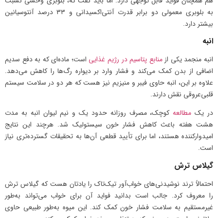
هم همچنان فواید قابل توجهی دارد. اما باید گفت که، بلوبری وحشی نسبت
به بلوبری معمولی دو برابر قدرت آنتی‌اکسیدانی و ۳۳ درصد آنتوسیانین
بیشتر دارد.
انبه
انبه منجمد یکی از
منابع پتاسیم در رژیم غذایی
است؛ ماده‌ای که به دفع سدیم
اضافی از بدن کمک می‌کند و فشار وارد بر دیواره رگ‌ها را کاهش می‌دهد.
علاوه بر این، انبه حاوی فیبر و منیزیم نیز هست که هر دو در سلامت سیستم
قلبی‌عروقی نقش دارند.
در یک
مطالعه
کوچک، مصرف روزانه حدود یک و نیم لیوان انبه به مدت
هشت هفته باعث کاهش فشار خون سیستولیک شد. هرچند این نتایج
امیدوارکننده هستند، اما برای تأیید قطعی آن‌ها به تحقیقات گسترده‌تری نیاز
است.
گیلاس ترش
احتمالاً ترند نوشیدنی‌های خواب‌آور تیک‌تاک را یادتان هست که گیلاس ترش
را معروف کرد. جالب است بدانید فواید آن برای خواب می‌تواند به‌طور
غیرمستقیم به سلامت فشار خون کمک کند. این میوه به‌طور طبیعی حاوی