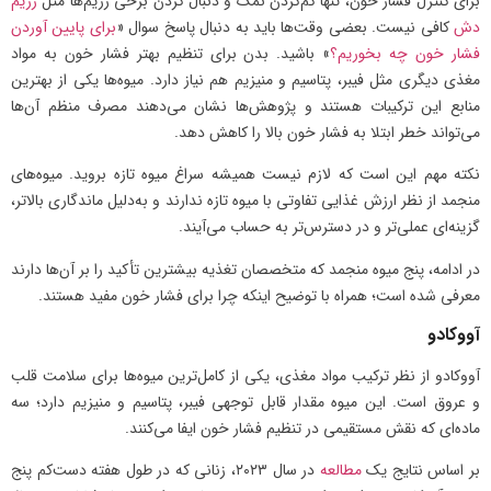
برای کنترل فشار خون، تنها کم‌کردن نمک و دنبال کردن برخی رژیم‌ها مثل
رژیم
دش
کافی نیست. بعضی وقت‌ها باید به دنبال پاسخ سوال «
برای پایین آوردن
فشار خون چه بخوریم؟
» باشید. بدن برای تنظیم بهتر فشار خون به مواد
مغذی دیگری مثل فیبر، پتاسیم و منیزیم هم نیاز دارد. میوه‌ها یکی از بهترین
منابع این ترکیبات هستند و پژوهش‌ها نشان می‌دهند مصرف منظم آن‌ها
می‌تواند خطر ابتلا به فشار خون بالا را کاهش دهد.
نکته مهم این است که لازم نیست همیشه سراغ میوه تازه بروید. میوه‌های
منجمد از نظر ارزش غذایی تفاوتی با میوه تازه ندارند و به‌دلیل ماندگاری بالاتر،
گزینه‌ای عملی‌تر و در دسترس‌تر به حساب می‌آیند.
در ادامه، پنج میوه منجمد که متخصصان تغذیه بیشترین تأکید را بر آن‌ها دارند
معرفی شده است؛ همراه با توضیح اینکه چرا برای فشار خون مفید هستند.
آووکادو
آووکادو از نظر ترکیب مواد مغذی، یکی از کامل‌ترین میوه‌ها برای سلامت قلب
و عروق است. این میوه مقدار قابل توجهی فیبر، پتاسیم و منیزیم دارد؛ سه
ماده‌ای که نقش مستقیمی در تنظیم فشار خون ایفا می‌کنند.
بر اساس نتایج یک
مطالعه
در سال ۲۰۲۳، زنانی که در طول هفته دست‌کم پنج