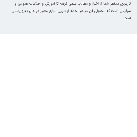
کاربردی مدنظر شما از اخبار و مطالب علمی گرفته تا آموزش و اطلاعات عمومی و
سرگرمی است که محتوای آن در هر لحظه از طریق منابع معتبر در حال به‌روزرسانی
است.
معرفی
دسترسی سریع
درباره ما
سبک زندگی
۵۰ هزار تومان تخفیف اولین خرید
کد تخفیف اسنپ‌مارکت
آموزش آشپزی
🛒
فقط از سوپرمارکت اسنپ
اسنپ بارکد
غذا چی درست کنم؟
کالابرگ
رژیم و تغذیه
ACQ50
کپی
کد تخفیف
سایر خدمات اسنپ‌مارکت
←
کارت هدیه سازمانی اسنپ
ثبت نام فروشگاه در اسنپ اکسپرس
سوپرمارکت نزدیک من
اپلیکیشن اسنپ‌مارکت