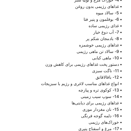
غذاهای رژیمی بدون روغن
5- سالاد میوه
6- بوقلمون و پنیر فتا
غذای رژیمی ساده
7- آب ‌دوغ خیار
8- بادمجان شکم پر
غذاهای رژیمی خوشمزه
9- سالاد تن ماهی رژیمی
10- ماهی کبابی
دستور پخت غذاهای رژیمی برای کاهش وزن
11- ناگت سبزی ‌
12- باقالاقاتق
انواع غذاهای مناسب لاغری و رژیم با سبزیجات
13- کوکوی تره و پیازچه
14- سوپ سیب زمینی
غذاهای رژیمی برای دیابتی‌ها
15- نان مغزدار موزی
16- دلمه گوجه فرنگی
خوراک‌های رژیمی
17- مرغ و اسفناج پنیری