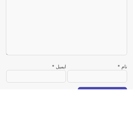
نام
*
ایمیل
*
۵۰ هزار تومان تخفیف اولین خرید
🛒
فقط از سوپرمارکت اسنپ