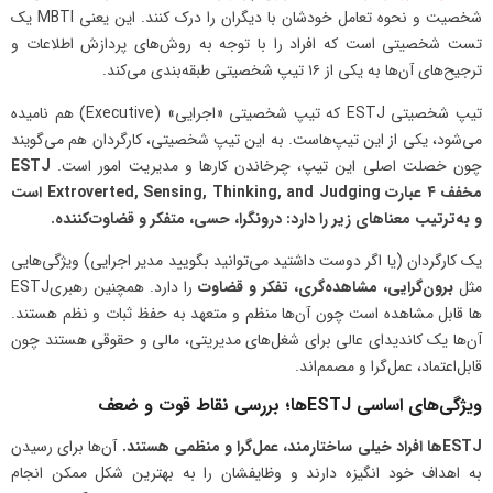
شخصیت و نحوه تعامل خودشان با دیگران را درک کنند. این یعنی MBTI یک
تست شخصیتی است که افراد را با توجه به روش‌های پردازش اطلاعات و
ترجیح‌های آن‌ها به یکی از ۱۶ تیپ شخصیتی طبقه‌بندی می‌کند.
تیپ شخصیتی ESTJ که تیپ شخصیتی «اجرایی» (Executive) هم نامیده
می‌شود، یکی از این تیپ‌هاست. به این تیپ شخصیتی، کارگردان هم می‌گویند
چون خصلت اصلی این تیپ، چرخاندن کارها و مدیریت امور است.
ESTJ
مخفف ۴ عبارت
Extroverted, Sensing, Thinking, and Judging
است
و به‌ترتیب معناهای زیر را دارد: درونگرا، حسی، متفکر و قضاوت‌کننده.
یک کارگردان (یا اگر دوست داشتید می‌توانید بگویید مدیر اجرایی) ویژگی‌هایی
مثل
برون‌گرایی، مشاهده‌گری، تفکر و قضاوت
را دارد. همچنین رهبریESTJ
ها قابل مشاهده است چون آن‌ها منظم و متعهد به حفظ ثبات و نظم هستند.
آن‌ها یک کاندیدای عالی برای شغل‌های مدیریتی، مالی و حقوقی هستند چون
قابل‌اعتماد، عمل‌گرا و مصمم‌اند.
ویژگی‌های اساسی ESTJها؛ بررسی نقاط قوت و ضعف
ESTJ
ها افراد خیلی ساختارمند، عمل‌گرا و منظمی هستند.
آن‌ها برای رسیدن
به اهداف خود انگیزه دارند و وظایفشان را به بهترین شکل ممکن انجام