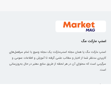
اسنپ مارکت مگ
اسنپ مارکت مگ یا همان مجله اسنپ‌مارکت یک مجله وسیع با تمام سرفصل‌های
کاربردی مدنظر شما از اخبار و مطالب علمی گرفته تا آموزش و اطلاعات عمومی و
سرگرمی است که محتوای آن در هر لحظه از طریق منابع معتبر در حال به‌روزرسانی
است.
معرفی
دسترسی سریع
درباره ما
سبک زندگی
کد تخفیف اسنپ‌مارکت
آموزش آشپزی
۵۰ هزار تومان تخفیف اولین خرید
🛒
اسنپ بارکد
غذا چی درست کنم؟
فقط از سوپرمارکت اسنپ