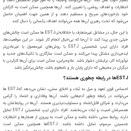
بسیار خوب عمل کنند. آن‌ها می‌توانند وظایف را به طور مؤثر تخصیص دهند و
انتظارات و اهداف روشنی را تعیین کنند. آن‌ها همچنین ممکن است به کارکنان
خود بازخوردهای صریح و مستقیم دهند و از همین جهت اطمینان حاصل
می‌شود که تحت رهبری آن‌ها همه می‌توانند اهداف یکسانی را دنبال ‌کنند.
با این حال، در مشاغل غیرمتعارف یا خلاقانه‌تر،ESTJ ها ممکن است چالش‌های
خیلی جدی پیدا کنند تا آن‌جا که بی‌خیال انجام کار شوند. در این موقعیت‌ها،
افراد دارای تیپ شخصیتی ESTJ با روش‌های غیرمعمول یا غیرعادی‌تر
ایده‌پردازی مشکل پیدا می‌کنند و ممکن است سازگاری با تکنیک‌های جدید و
نوآورانه کار، برایشان دشوار باشد. علاوه‌بر‌این، ممکن است برای آن‌ها کار‌کردن با
دیگران در محیطی که دارای پایان باز و نامعلوم باشد، چالش‌برانگیز باشد.
ESTJها در رابطه چطوری هستند؟
احساس قوی تعهد و میل به ثبات و اخلاق سنتی، نشان می‌دهد کهESTJ ها
می‌توانند در رابطه چطور آدم‌هایی باشند. آن‌ها وفاداری و اعتماد را گرامی
می‌دارند و شرکای قابل‌اعتماد و مسئولیت‌پذیری هستند. آن‌ها در روابط‌شان به
همسرشان امنیت و ثبات می‌بخشند. افراد دارای تیپ شخصیتی ESTJ تمایل
دارند روابط سنتی داشته باشند و ممکن است به پیروی از هنجارها و انتظارات
جنسیتی مرسوم، تمایل داشته باشند. ESTJها همچنین ممکن است