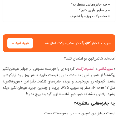
چه جایزه‌هایی منتظرته؟
چه‌طور بازی کنیم؟
محصولات ویژه با تخفیف
خرید با اعتبار
کالابرگ
در اسنپ‌مارکت فعال شد
خرید کنید ←
آماده‌اید شانس‌تون رو امتحان کنید؟
«
سوپرشانس
»
اسنپ‌مارکت
، گردونه‌ای با فهرست متنوعی از جوایز هیجان‌انگیز
برگشته! از همین امروز به مدت ۱۰ روز فرصت دارید تا هر روز وارد اپلیکیشن
بشید، گردونه رو بچرخونید و برنده جایزه‌های شگفت‌انگیز این «سوپرشانس»
مثل iPhone 17، سفر به دوبی، PS5، ایرپاد و چندین جایزه هیجان‌انگیز دیگه
بشید. یادتون باشه که دور، دورِ شانسه؛ این گردونه پوچ نداره!
چه جایزه‌هایی منتظرته؟
لیست جوایز این کمپین حسابی وسوسه‌کننده‌ست: