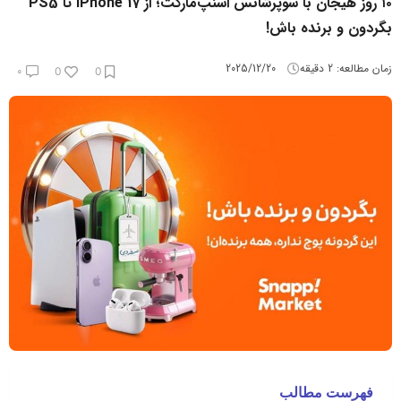
۱۰ روز هیجان با سوپرشانس اسنپ‌مارکت؛ از iPhone 17 تا PS5
بگردون و برنده باش!
زمان مطالعه:
2
دقیقه
2025/12/20
۰
0
0
فهرست مطالب