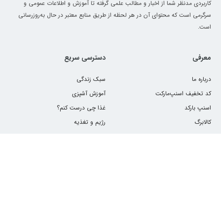
کاربردی مدنظر شما از اخبار و مطالب علمی گرفته تا آموزش و اطلاعات عمومی و
سرگرمی است که محتوای آن در هر لحظه از طریق منابع معتبر در حال به‌روزرسانی
است.
معرفی
دسترسی سریع
درباره ما
سبک زندگی
کد تخفیف اسنپ‌مارکت
آموزش آشپزی
اسنپ بارکد
غذا چی درست کنم؟
کالابرگ
رژیم و تغذیه
سایر خدمات اسنپ‌مارکت
کارت هدیه سازمانی اسنپ
۵۰ هزار تومان تخفیف اولین خرید
🛒
ثبت نام فروشگاه در اسنپ اکسپرس
فقط از سوپرمارکت اسنپ
سوپرمارکت نزدیک من
اپلیکیشن اسنپ‌مارکت
ACQ50
کپی
کد تخفیف