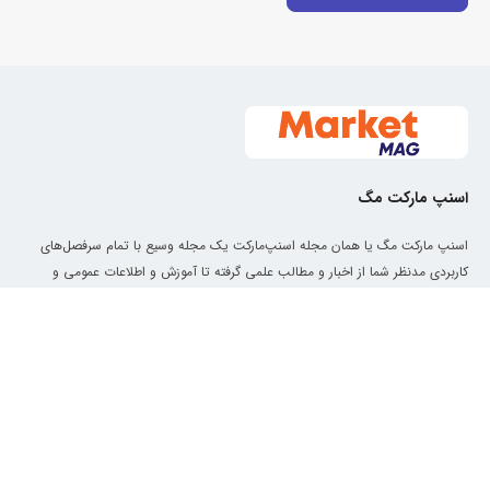
اسنپ مارکت مگ
اسنپ مارکت مگ یا همان مجله اسنپ‌مارکت یک مجله وسیع با تمام سرفصل‌های
کاربردی مدنظر شما از اخبار و مطالب علمی گرفته تا آموزش و اطلاعات عمومی و
سرگرمی است که محتوای آن در هر لحظه از طریق منابع معتبر در حال به‌روزرسانی
است.
۵۰ هزار تومان تخفیف اولین خرید
معرفی
دسترسی سریع
🛒
فقط از سوپرمارکت اسنپ
درباره ما
سبک زندگی
ACQ50
کپی
کد تخفیف
کد تخفیف اسنپ‌مارکت
آموزش آشپزی