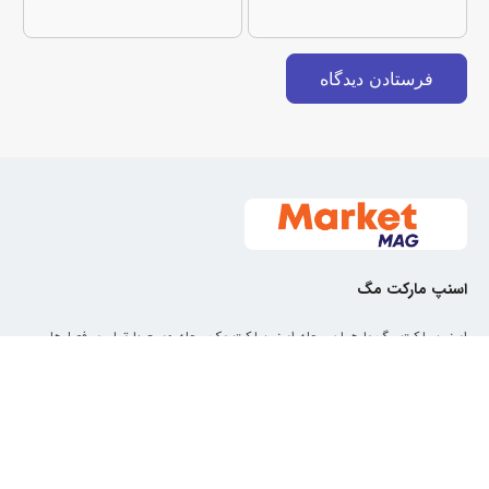
اسنپ مارکت مگ
اسنپ مارکت مگ یا همان مجله اسنپ‌مارکت یک مجله وسیع با تمام سرفصل‌های
کاربردی مدنظر شما از اخبار و مطالب علمی گرفته تا آموزش و اطلاعات عمومی و
سرگرمی است که محتوای آن در هر لحظه از طریق منابع معتبر در حال به‌روزرسانی
است.
۵۰ هزار تومان تخفیف اولین خرید
🛒
فقط از سوپرمارکت اسنپ
معرفی
دسترسی سریع