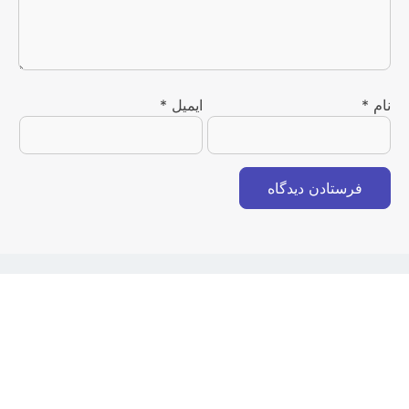
نام
*
ایمیل
*
۵۰ هزار تومان تخفیف اولین خرید
🛒
اسنپ مارکت مگ
فقط از سوپرمارکت اسنپ
اسنپ مارکت مگ یا همان مجله اسنپ‌مارکت یک مجله وسیع با تمام سرفصل‌های