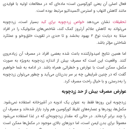
فعال اصلی آن یعنی کورکومین است؛ ماده‌ای که در مطالعات اولیه با فوایدی
مانند کاهش التهاب و استرس اکسیداتیو مرتبط بوده است.
تحقیقات
نشان می‌دهد
خواص زردچوبه برای کبد
بسیار است، زردچوبه
می‌تواند به کاهش علائم آرتروز کمک کند، شاخص‌های متابولیک را در افراد
مبتلا به دیابت نوع ۲ بهبود بخشد و تا حدی در تقویت خلق‌وخو و عملکرد
شناختی مؤثر باشد.
اما همین نتایج امیدوارکننده باعث شده بعضی افراد در مصرف آن زیاده‌روی
کنند. واقعیت این است که مصرف بیش از اندازه زردچوبه به‌ویژه به صورت
مکمل، ممکن است با عوارض و خطراتی همراه باشد. در ادامه به شما خواهیم
گفت که در چنین شرایطی چه بر سر بدن‌تان می‌آید و چطور می‌توان زردچوبه
را به‌درستی و با خیال راحت مصرف کرد.
عوارض مصرف بیش از حد زردچوبه
زردچوبه این روزها فقط به عنوان یک ادویه‌ در آشپزخانه استفاده نمی‌شود.
مکمل‌ها، پودرها و عصاره‌های غلیظ کورکومین هم وارد بازار شده‌اند و مصرف آن
را چند برابر کرده‌اند. در حالی‌ که مقدار زردچوبه‌ای که در غذا استفاده می‌شود
معمولاً برای بدن ایمن است، اما دوزهای بالای موجود در مکمل‌ها ممکن است