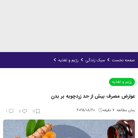
صفحه نخست
سبک زندگی
رژیم و تغذیه
رژیم و تغذیه
عوارض مصرف بیش از حد زردچوبه بر بدن
زمان مطالعه:
7
دقیقه
2025/08/20
1
0
0