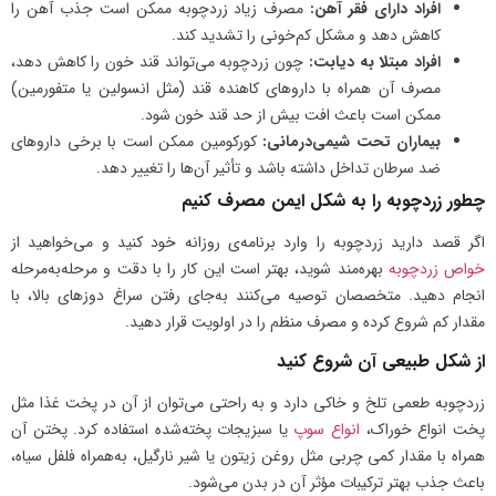
افراد دارای فقر آهن:
مصرف زیاد زردچوبه ممکن است جذب آهن را
کاهش دهد و مشکل کم‌خونی را تشدید کند.
افراد مبتلا به دیابت:
چون زردچوبه می‌تواند قند خون را کاهش دهد،
مصرف آن همراه با داروهای کاهنده قند (مثل انسولین یا متفورمین)
ممکن است باعث افت بیش از حد قند خون شود.
بیماران تحت شیمی‌درمانی:
کورکومین ممکن است با برخی داروهای
ضد سرطان تداخل داشته باشد و تأثیر آن‌ها را تغییر دهد.
چطور زردچوبه را به شکل ایمن مصرف کنیم
اگر قصد دارید زردچوبه را وارد برنامه‌ی روزانه‌ خود کنید و می‌خواهید از
خواص زردچوبه
بهره‌مند شوید، بهتر است این کار را با دقت و مرحله‌به‌مرحله
انجام دهید. متخصصان توصیه می‌کنند به‌جای رفتن سراغ دوزهای بالا، با
مقدار کم شروع کرده و مصرف منظم را در اولویت قرار دهید.
از شکل طبیعی آن شروع کنید
زردچوبه طعمی تلخ و خاکی دارد و به راحتی می‌توان از آن در پخت غذا مثل
پخت انواع خوراک،
انواع سوپ
یا سبزیجات پخته‌شده استفاده کرد. پختن آن
همراه با مقدار کمی چربی مثل روغن زیتون یا شیر نارگیل، به‌همراه فلفل سیاه،
باعث جذب بهتر ترکیبات مؤثر آن در بدن می‌شود.