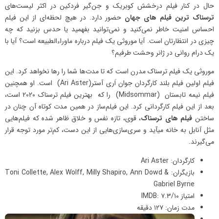
حال در کنار فیلم درخشش کوبریک و جن‌گیر فردکین در اکثر لیست‌های
ترسناک ترین فیلم های جهان
حضور دارد. در هیچ ‌لحظه‌ای از این فیلم
احساس امنیت خاطر نمی‌کنید و نمی‌توانید بفهمید یا حدس بزنید که چه
چیزی در انتظارتان است. آیا موروثی یک فیلم درباره ماوراء‌الطبیعه است؟ آیا با
یک درام روانی در ژانر وحشت طرفیم؟
موروثی یک فیلم ترسناک مدرن است که تا مدت‌ها شما را رها نخواهد کرد. این
فیلم اولین فیلم بلند کارگردان جوان اَری آستر(Ari Aster) است. او همچنین
فیلم نیمه‌ تابستان (Midsommar) را که بهترین‌ فیلم ترسناک 2020 است،
بعد از این فیلم کارگردانی کرد. این فیلم‌ساز در همین مدت کوتاه آن چنان در
ساختن
فیلم‌ های ترسناک
، قوی، تازه نفس و خلاق ظاهر شده که فیلم‌هایی
مثل آنابل به خانه میآید و سری‌سازی‌هایی از این دست، کم‌تر مورد توجه قرار
می‌گیرند.
کارگردان: Ari Aster
بازیگران: Toni Collette, Alex Wolff, Milly Shapiro, Ann Dowd &
Gabriel Byrne
امتیاز IMDB: ۷.۳/۱۰
مدت زمان: ۱۲۷ دقیقه