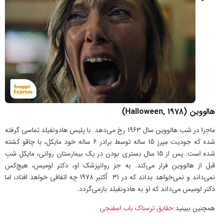
هالووین (Halloween, 1978)
ماجرا در شب هالووین سال 1963 رخ می‌دهد. با پلیس هادونفیلد تماسی گرفته
شده که جودیت مِیِرزِ 15 ساله توسط برادر 6 ساله‌ خود مایکل، با چاقو کشته
شده است. پس از 15 سال بستری بودن در یک بیمارستان روانی، مایکل شبِ
قبل از هالووین فرار می‌کند. به جز روانپزشک او، دکتر لومیس، هیچ‌کس
نمی‌داند و نمی‌خواهد بداند که در 31 اُکتبر 1978 چه اتفاقی خواهد افتاد، اما
دکتر لومیس می‌داند که او به هادونفیلد باز‌می‌گردد.
همچنین ببینید:
حقایق ترسناک باب اسفنجی