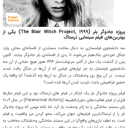
پروژه‌ جادوگر بلر (The Blair Witch Project, 1999) یکی از
بهترین‌های فیلم سینمایی ترسناک
سه دانشجوی فیلمسازی به دنبال ساخت مستندی از افسانه‌ای محلی وارد
جنگل غم‌زده‌ی بلک‌هیلز می‌شوند تا ردی از افسانه‌ی بلرِ جادوگر بیابند. اکنون
پس از گذشت یک سال از اُکتبر سرنوشت‌ساز 1994 هنوز هیچ نشانی از آن سه
دانشجوی فیلمساز، به جز نوارهای فیلمی که از آن‌ها در جنگل یافت شده،
نیست. در آن پنج روز وحشتناک در جنگل به آن‌ها چه گذشته؟ آیا واقعا یک
حضور فرا‌طبیعی باعث ناپدید شدن آن‌ها شده است؟
فیلم پروژه جادوگر بلر یک ابتکار در فیلم های ترسناک بود و این فیلم سال‌ها
قبل‌تر از فیلم فعالیت‌های ماوراء‌الطبیعه (Paranormal Activity) در سال 2009
پای مستندِ ساختگی را به ژانر وحشت باز کرد. اما نکته‌ مهمی که پروژه‌ جادوگر
بلر را از ترسناک‌ترین فیلم‌های جهان می‌کند، محو کردن مرز واقعیت و فیلم
است. به لطف بازی‌های واقع‌گرا در این مستند ساختگی وحشتناک، مخاطب به
شک می‌افتد که آیا دارد یک ماجرای واقعی و مستند را دنبال می‌کند یا یک