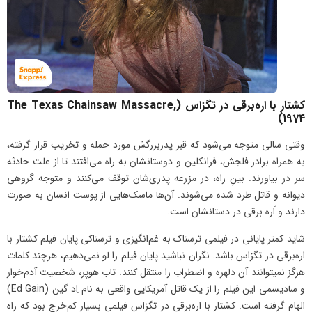
کشتار با اره‌برقی در تگزاس (The Texas Chainsaw Massacre,
1974)
وقتی سالی متوجه می‌شود که قبر پدربزرگش مورد حمله و تخریب قرار گرفته،
به همراه برادر فلجش، فرانکلین و دوستانشان به راه می‌افتند تا از علت حادثه
سر در بیاورند. بینِ راه، در مزرعه پدری‌شان توقف می‌کنند و متوجه گروهی
دیوانه و قاتل طرد شده می‌شوند. آن‌ها ماسک‌هایی از پوست انسان به صورت
دارند و اَره برقی در دستانشان است.
شاید کمتر پایانی در فیلمی ترسناک به غم‌انگیزی و ترسناکی پایان فیلم کشتار با
اره‌برقی در تگزاس باشد. نگران نباشید پایان فیلم را لو نمی‌دهیم، هرچند کلمات
هرگز نمیتوانند آن دلهره و اضطراب را منتقل کنند. تاب هوپر، شخصیت آدم‌خوار
و سادیسمی این فیلم را از یک قاتل آمریکایی واقعی به نام اِد گین (Ed Gain)
الهام گرفته است. کشتار با اره‌برقی در تگزاس فیلمی بسیار کم‌خرج بود که راه