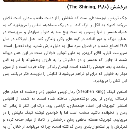
درخشش (The Shining, 1980)
جک تورنسِ نویسنده‌ای است که شغلش را از دست داده و مدتی است تلاش
می‌کند اعتیاد به الکل را ترک کند. او در یک مصاحبه، شغلی را می‌پذیرد که به
همراه همسر و تنها پسرش به مدت پنج ماه به عنوان سرایدار و سرپرست در
هتلی بزرگ و دور افتاده در کوه های راکی زندگی کند. هتل اورلاک در سال
1909 افتتاح شده و در فصول سرد سال به دلیل بارش شدید برف تعطیل است.
سرپرست قبلی، آقای گریدی به دلیل تنهایی طولانی مدت در این هتل دیوانه
شده، تا جایی که همسر و دو دخترش را به طرزی وحشیانه با تبر به قتل
رسانده و بعد خودش را کشته است. اوضاع زندگی جک خراب است و از سوی
دیگر به خلوتی که برای او فراهم می‌شود تا کتابش را بنویسد فکر می‌کند، پس
این شغل را می‌پذیرد.
استفن کینگ (Stephen King) رمان‌نویس مشهور ژانر وحشت که فیلم های
ترسناک زیادی از روی نوشته‌هایش ساخته شده‌ است، به شدت از اقتباس
استنلی کوبریک این استاد فیلمسازی، ناراضی بود. درک این تنفر تا زمانی که
رمان را نخوانده باشید سخت است اما با خواندن نوشته‌ کینگ دلیلش را در
می‌یابیم. کوبریک هسته‌ عاطفی رمانِ درخشش را کاملا از فیلم حذف کرده و
تمرکزش را بر استخوان‌بندی رمان گذاشته است، چرا که می‌تواند از خلال آن به