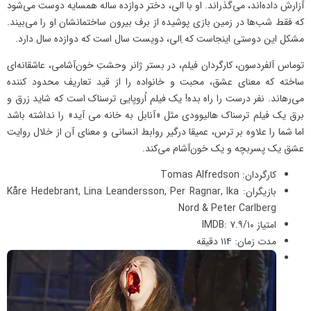
آزارش داده‌اند، می‌گذراند. او با الی، دختر دوازده ساله‌ همسایه دوست می‌شود
که فقط شب‌ها در زمین بازی پوشیده از برف بیرون ساختمانشان او را می‌بیند.
مشکل این دوستی اینجاست که اِلی، دویست سال است که دوازده سال دارد.
توماس آلفردسون، کارگردان فیلم، در بستر ژانر وحشتِ خون‌آشامی، عاشقانه‌ای
ساخته که معنای عشق، محبت و خانواده را از قید تعاریف محدود کننده
می‌رهاند. نفر درست را راه بده! یک فیلم اُروپایی ترسناک است که شاید زرق ‌و
‌برق یک فیلم ترسناک هالیوودی مثل «آنابل به خانه می آید» را نداشته باشد
اما شما را علاوه بر ترس، عمیقا درگیر روابط انسانی و معنای آن از خلال روایت
عشق یک پسربچه و یک خون‌آشام می‌کند.
کارگردان: Tomas Alfredson
بازیگران: Kåre Hedebrant, Lina Leandersson, Per Ragnar, Ika
Nord & Peter Carlberg
امتیاز IMDB: ۷.۹/۱۰
مدت زمان: ۱۱۴ دقیقه