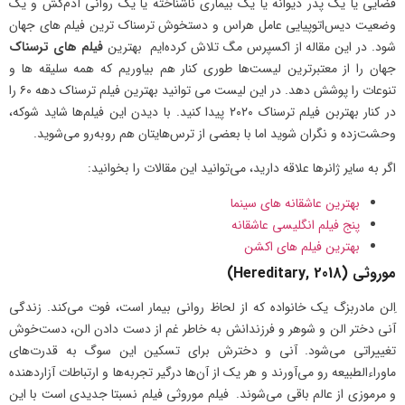
فضایی یا یک پدر دیوانه یا یک بیماری ناشناخته یا یک روانی آدم‌کش و یک
وضعیت دیس‌اتوپیایی عامل هراس و دستخوش ترسناک ترین فیلم های جهان
شود. در این مقاله از اکسپرس مگ تلاش کرده‌ایم بهترین‌
فیلم های ترسناک
جهان را از معتبرترین لیست‌ها طوری کنار هم بیاوریم که همه سلیقه ها و
تنوعات را پوشش دهد. در این لیست می توانید بهترین فیلم ترسناک دهه ۶۰ را
در کنار بهتربن فیلم ترسناک ۲۰۲۰ پیدا کنید. با دیدن این فیلم‌ها شاید شوکه،
وحشت‌زده و نگران شوید اما با بعضی از ترس‌هایتان هم رو‌به‌رو می‌شوید.
اگر به سایر ژانرها علاقه دارید، می‌توانید این مقالات را بخوانید:
بهترین عاشقانه های سینما
پنج فیلم انگلیسی عاشقانه
بهترین فیلم های اکشن
موروثی (Hereditary, 2018)
اِلن مادربزگ یک خانواده که از لحاظ روانی بیمار است، فوت می‌کند. زندگی
آنی دختر الن و شوهر و فرزندانش به خاطر غم از دست دادن الن، دست‌خوش
تغییراتی می‌شود. آنی و دخترش برای تسکین این سوگ به قدرت‌های
ماوراءالطبیعه رو می‌آورند و هر یک از آن‌ها درگیر تجربه‌ها و ارتباطات آزار‌دهنده
و مرموزی از عالم باقی می‌شوند. فیلم موروثی فیلم نسبتا جدیدی است با این‌