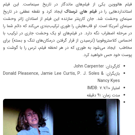
فیلم هالووین یکی از فیلم‌های ماندگار در تاریخ سینماست. این فیلم
استانداردهایی را در
فیلم ‌های
ترسناک
ایجاد کرد و نقطه عطفی در تاریخ
سینمای وحشت شد. جان کارپنتر سازنده‌ این فیلم از استادان ژانر وحشت
سینمای آمریکا است. او قاب‌هایش را طوری ترکیب‌بندی می‌کند که دائم شما را
در مرحله اضطراب نگه دارد. در فیلم‌های او یک وحشت جاری در ترکیب با
احساس کلاستروفوبیا (ترسیدن از قرار گرفتن درمکان‌های تنگ و بسته) برای
مخاطب ایجاد می‌شود به طوری که در هر لحظه فیلم، ترس را با گوشت و
پوست خود حس خواهید کرد.
کارگردان: John Carpenter
بازیگران: Donald Pleasence, Jamie Lee Curtis, P. J. Soles &
Nancy Kyes
امتیاز IMDB: ۷.۷/۱۰
مدت زمان: ۹۱ دقیقه