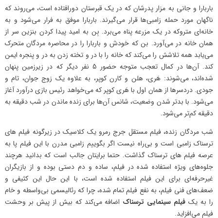
باربارا و جانی به مزار پدرشان که در یک قبرستان دورافتاده است، می‌روند که
ناگهان مورد حمله زامبی‌ها قرار می‌گیرند. باربارا موفق به فرار می‌شود و به
خانه‌ای متروکه در یک مزرعه پناه می‌برد. بِن به امید پیدا کردن بنزین سر از
همان خانه در می‌آورد. بن که خودش و باربارا را در محاصره مردگان متحرک
می‌یابد همه‌ تلاشش را می‌کند که خانه را با در و تخته زدن به در و پنجره ایمن
کند. آن‌ها در کمال تعجب متوجه حضور 5 نفر دیگر که در زیرزمین پنهان
شده‌اند، می‌شوند: هَری، هلن و کارن کوپر، به علاوه‌ یک زوج جوان، تام و
جودی. دردسرها از همان اول با هَری کوپر که می‌خواهد رئیس بازی درآورد آغاز
می‌شود. با بدتر شدن وضعیت، شانس آن‌ها برای زنده ماندن در شب دقیقه به
دقیقه کم‌تر می‌شود.
شب مردگان زنده، فیلم مستقل جرج رمرو یک کلاسیک در زیرگونه‌ فیلم های
ترسناک زامبی است و بی‌راه نیست اگر بگوییم زامبی مدرن با این فیلم پا به
عرصه‌ فیلم های ترسناک گذاشت. حتما برایتان جالب است که بدانید هرچند
جلوه‌های ویژه استفاده شده در فیلم، ساده و دم دستی بوده و از بازیگران
غیر‌حرفه‌ای برای این فیلم استفاده شده است، با این حال این کثیفی و
ضعف‌های فنی فیلم، به نفع فیلم تمام شده، چرا که رئالیسمی بی‌واسطه و خام
را به یک
فیلم سینمایی ترسناک
اضافه می‌کند که بیش از پیش بر وحشت
فیلم می‌افزاید.